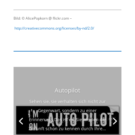
Bild: © AlicePopkorn @ flickr.com –
http://creativecommons.org/licenses/by-nd/2.0/
Autopilot
Sehen sie, sie verhalten sich nicht zur
Gegenwart, sondern zu einer
Erinnerung. Das ist es. Sie meinen die
Zukunft schon zu kennen durch Ihre...