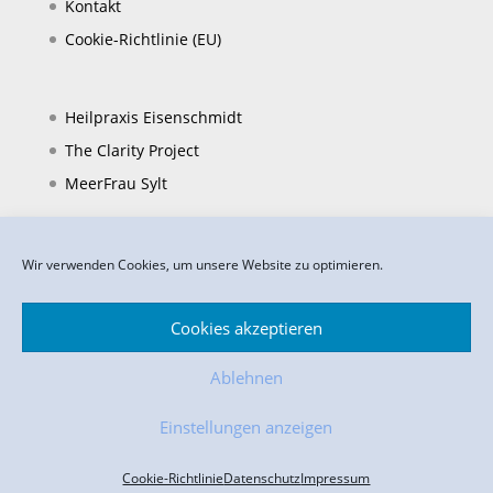
Kontakt
Cookie-Richtlinie (EU)
Heilpraxis Eisenschmidt
The Clarity Project
MeerFrau Sylt
Wir verwenden Cookies, um unsere Website zu optimieren.
Cookies akzeptieren
Ablehnen
Impressum
Datenschutz
Teilnahmebedingungen
Kontakt
Einstellungen anzeigen
Copyright René Eisenschmidt
Cookie-Richtlinie
Datenschutz
Impressum