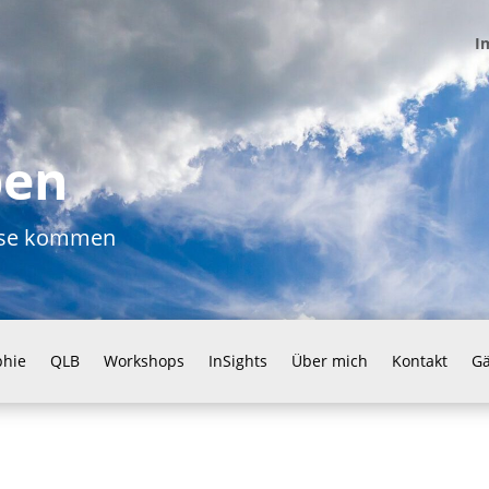
I
ben
ause kommen
phie
QLB
Workshops
InSights
Über mich
Kontakt
G