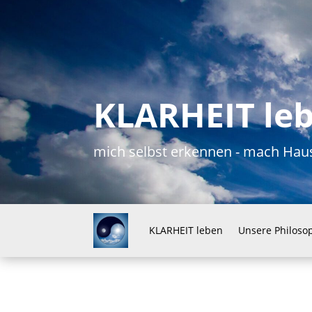
KLARHEIT le
mich selbst erkennen - mach H
KLARHEIT leben
Unsere Philoso