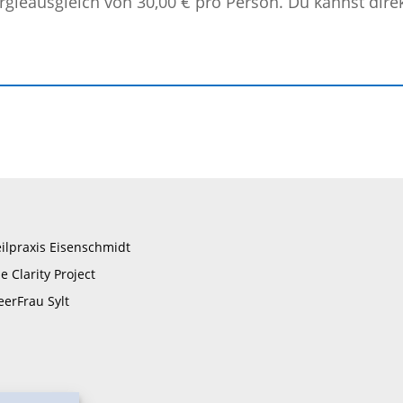
rgieausgleich von 30,00 € pro Person. Du kannst dir
ilpraxis Eisenschmidt
e Clarity Project
erFrau Sylt