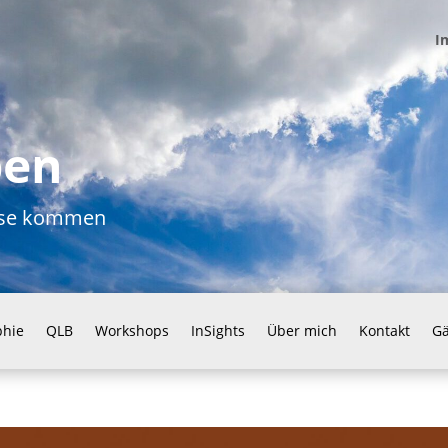
I
ben
ause kommen
phie
QLB
Workshops
InSights
Über mich
Kontakt
G