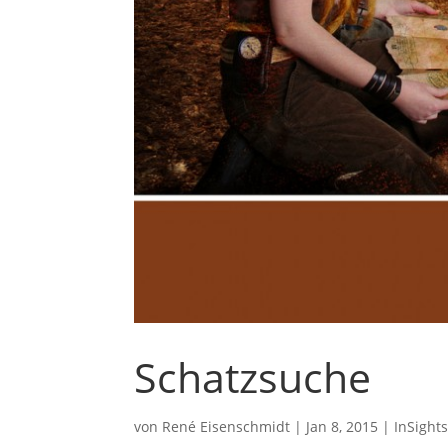
Schatzsuche
von
René Eisenschmidt
|
Jan 8, 2015
|
InSight