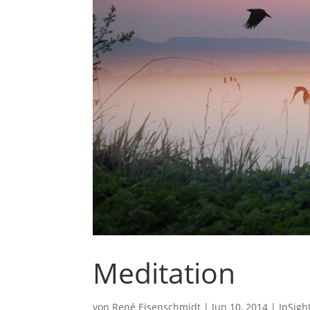
Meditation
von
René Eisenschmidt
|
Jun 10, 2014
|
InSigh