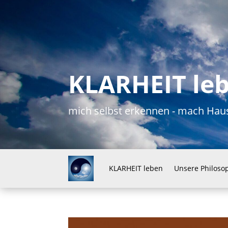
KLARHEIT le
mich selbst erkennen - mach H
KLARHEIT leben
Unsere Philoso