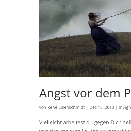
Angst vor dem P
von
René Eisenschmidt
|
Dez 18, 2013
|
InSigh
Vielleicht arbeitest du gegen Dich s
von den meisten Leuten gewünscht 