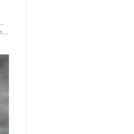
 …
....