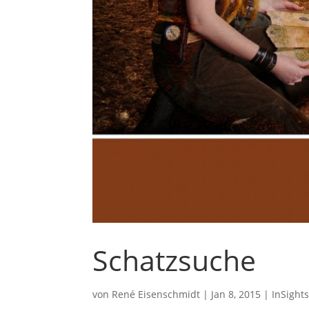
Schatzsuche
von
René Eisenschmidt
|
Jan 8, 2015
|
InSight