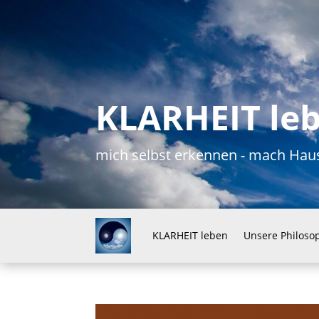
KLARHEIT le
mich selbst erkennen - mach H
KLARHEIT leben
Unsere Philoso