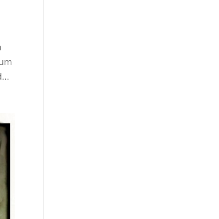
n
aum
...