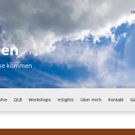
I
ben
ause kommen
phie
QLB
Workshops
InSights
Über mich
Kontakt
G