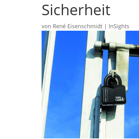
Sicherheit
von
René Eisenschmidt
|
InSights