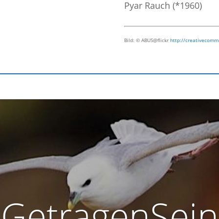
Pyar Rauch (*1960)
Bild: © ABUS@flickr
http://creativecommo
GetragenSein