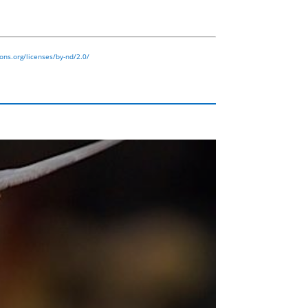
ns.org/licenses/by-nd/2.0/