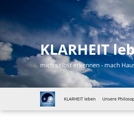
KLARHEIT le
mich selbst erkennen - mach H
KLARHEIT leben
Unsere Philoso