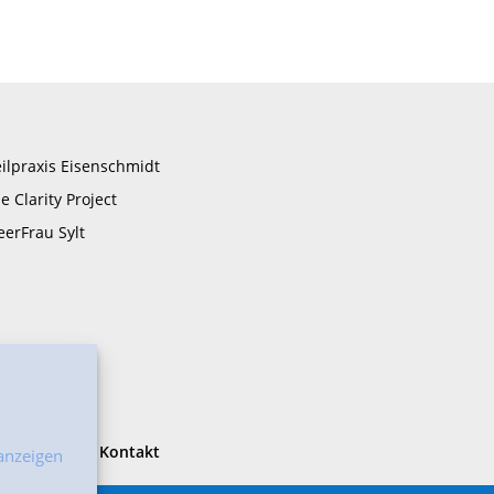
ilpraxis Eisenschmidt
e Clarity Project
erFrau Sylt
ingungen
Kontakt
anzeigen