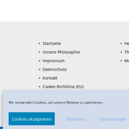
Startseite
He
Unsere Philosophie
Th
Impressum
Me
Datenschutz
Kontakt
Cookie-Richtlinie (EU)
Wir verwenden Cookies, um unsere Website zu optimieren.
Impressum
Datenschutz
Teilnahmebed
Cookies akzeptieren
Ablehnen
Einstellungen 