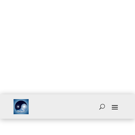
KLARHEIT
leben
mich selbst erkennen - mach Hause
kommen