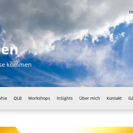
I
ben
ause kommen
phie
QLB
Workshops
InSights
Über mich
Kontakt
G