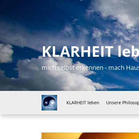
KLARHEIT le
mich selbst erkennen - mach H
KLARHEIT leben
Unsere Philoso