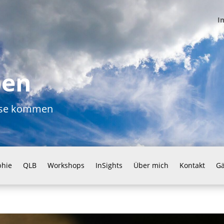
I
ben
ause kommen
phie
QLB
Workshops
InSights
Über mich
Kontakt
G