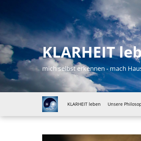
KLARHEIT le
mich selbst erkennen - mach H
KLARHEIT leben
Unsere Philoso