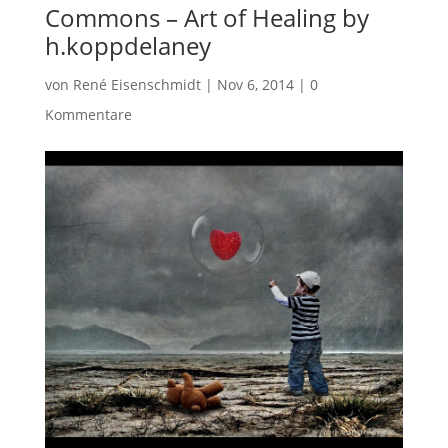
Commons – Art of Healing by
h.koppdelaney
von
René Eisenschmidt
|
Nov 6, 2014
|
0
Kommentare