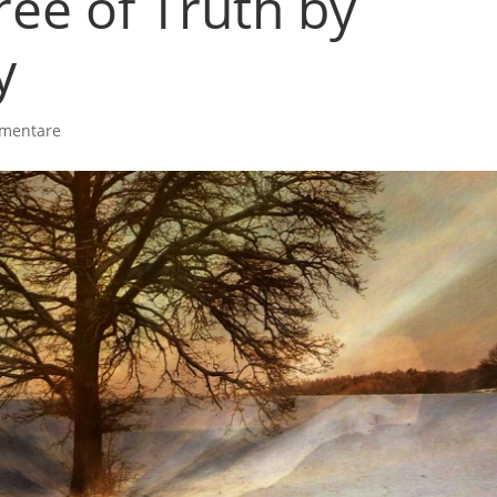
ee of Truth by
y
mentare