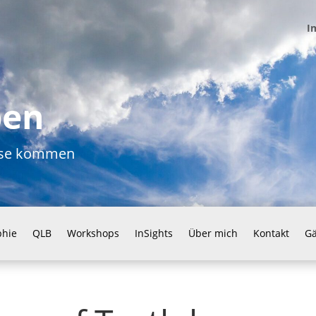
I
ben
ause kommen
phie
QLB
Workshops
InSights
Über mich
Kontakt
G