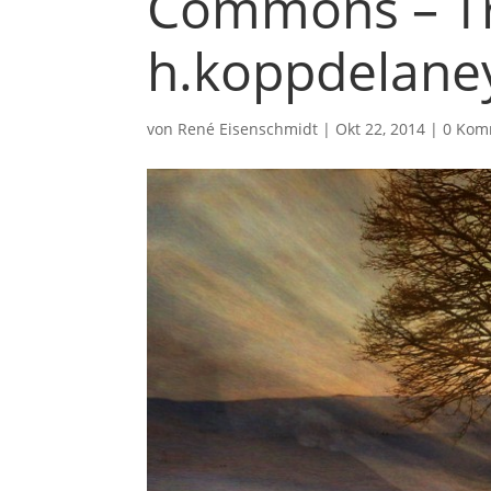
Commons – Tr
h.koppdelane
von
René Eisenschmidt
|
Okt 22, 2014
|
0 Kom