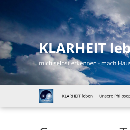
KLARHEIT le
mich selbst erkennen - mach H
KLARHEIT leben
Unsere Philoso