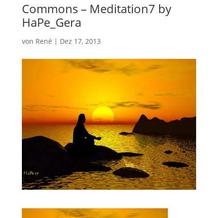
Commons – Meditation7 by
HaPe_Gera
von
René
|
Dez 17, 2013