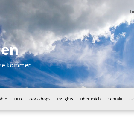
I
ben
ause kommen
phie
QLB
Workshops
InSights
Über mich
Kontakt
G